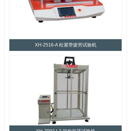
XH-2516-A 松紧带疲劳试验机