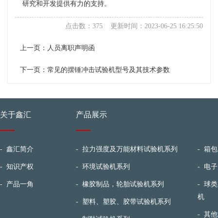
研究和开发提供有力的支持。
点击数：375 更新时间：2023-06-25 16:25:50
上一页：
人员离职声明函
下一页：
常见的摆锤冲击试验机型号及其技术参数
关于鑫汇
产品展示
-
鑫汇简介
-
拉力强度及万能材料试验机系列
-
箱包
-
知识产权
-
环境试验机系列
-
电子
-
产品一角
-
橡胶制品，轮胎试验机系列
-
球类
机
-
塑料、塑胶、胶带试验机系列
-
其他