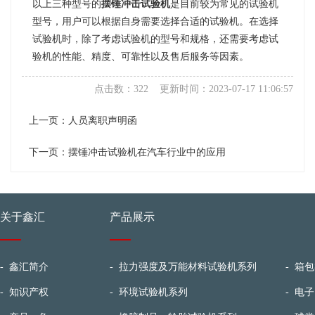
以上三种型号的
摆锤冲击试验机
是目前较为常见的试验机
型号，用户可以根据自身需要选择合适的试验机。在选择
试验机时，除了考虑试验机的型号和规格，还需要考虑试
验机的性能、精度、可靠性以及售后服务等因素。
点击数：322 更新时间：2023-07-17 11:06:57
上一页：
人员离职声明函
下一页：
摆锤冲击试验机在汽车行业中的应用
关于鑫汇
产品展示
-
鑫汇简介
-
拉力强度及万能材料试验机系列
-
箱包
-
知识产权
-
环境试验机系列
-
电子